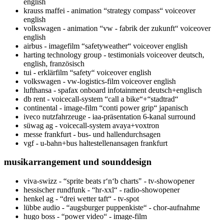
english
krauss maffei - animation “strategy compass“ voiceover
english
volkswagen - animation “vw - fabrik der zukunft“ voiceover
english
airbus - imagefilm “safetyweather“ voiceover english
harting technology group - testimonials voiceover deutsch,
english, französisch
tui - erklärfilm “safety“ voiceover english
volkswagen - vw-logistics-film voiceover english
lufthansa - spafax onboard infotainment deutsch+englisch
db rent - voicecall-system “call a bike“+“stadtrad“
continental - image-film “conti power grip“ japanisch
iveco nutzfahrzeuge - iaa-präsentation 6-kanal surround
süwag ag - voicecall-system avaya+voxtron
messe frankfurt - bus- und hallendurchsagen
vgf - u-bahn+bus haltestellenansagen frankfurt
musikarrangement und sounddesign
viva-swizz - “sprite beats r‘n‘b charts" - tv-showopener
hessischer rundfunk - “hr-xxl“ - radio-showopener
henkel ag - “drei wetter taft“ - tv-spot
lübbe audio - “augsburger puppenkiste“ - chor-aufnahme
hugo boss - “power video“ - image-film