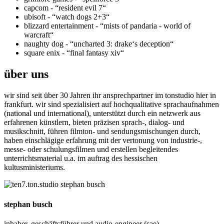
capcom - “resident evil 7“
ubisoft - “watch dogs 2+3“
blizzard entertainment - “mists of pandaria - world of
warcraft“
naughty dog - “uncharted 3: drake‘s deception“
square enix - “final fantasy xiv“
über uns
wir sind seit über 30 Jahren ihr ansprechpartner im tonstudio hier in
frankfurt. wir sind spezialisiert auf hochqualitative sprachaufnahmen
(national und international), unterstützt durch ein netzwerk aus
erfahrenen künstlern, bieten präzisen sprach-, dialog- und
musikschnitt, führen filmton- und sendungsmischungen durch,
haben einschlägige erfahrung mit der vertonung von industrie-,
messe- oder schulungsfilmen und erstellen begleitendes
unterrichtsmaterial u.a. im auftrag des hessischen
kultusministeriums.
stephan busch
inhaber, geschäftsführer und audio-engineer (sae)