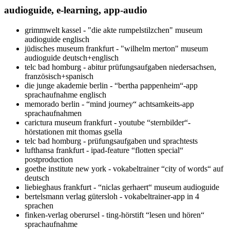
audioguide, e-learning, app-audio
grimmwelt kassel - "die akte rumpelstilzchen" museum
audioguide englisch
jüdisches museum frankfurt - "wilhelm merton" museum
audioguide deutsch+englisch
telc bad homburg - abitur prüfungsaufgaben niedersachsen,
französisch+spanisch
die junge akademie berlin - “bertha pappenheim“-app
sprachaufnahme englisch
memorado berlin - “mind journey“ achtsamkeits-app
sprachaufnahmen
carictura museum frankfurt - youtube “sternbilder“-
hörstationen mit thomas gsella
telc bad homburg - prüfungsaufgaben und sprachtests
lufthansa frankfurt - ipad-feature “flotten special“
postproduction
goethe institute new york - vokabeltrainer “city of words“ auf
deutsch
liebieghaus frankfurt - “niclas gerhaert“ museum audioguide
bertelsmann verlag gütersloh - vokabeltrainer-app in 4
sprachen
finken-verlag oberursel - ting-hörstift “lesen und hören“
sprachaufnahme