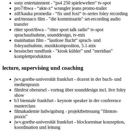
sony entertainment - “ps4 250 spielewelten“ tv-spot
pro7/tbwa - “akte-x“ wrangler jeans promo-trailer
zdf/kauka promedia - “fix und foxi“ tv-series foley recording
ard/monaco film - "die kommissarin" set-recording audio
transfer
ritter sport/tbwa - "ritter sport talk radio“ tv-spot
sprachaufnahme, sounddesign, tv-mix
mainhattan film - “lautlose flucht“ sprach- und
foleyaufnahme, musikkomposition, 5.1-mix
hessischer rundfunk - "kiosk kübler" und "meridian"
komplettproduktion
lecture, supervising und coaching
jwv.goethe-universität frankfurt - dozent in der buch- und
medienpraxis
filmfest oberursel - vortrag über sounddesign incl. live foley
show
b3 biennale frankfurt - keynote speaker in der conference
masterclass
filmakademie ludwigsburg - projektbetreuung "filmton-
praxis"
jwv.goethe-universität frankfurt - blockseminar konzeption,
koordination und leitung