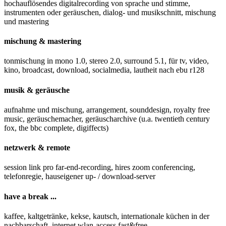
hochauflösendes digitalrecording von sprache und stimme,
instrumenten oder geräuschen, dialog- und musikschnitt, mischung
und mastering
mischung & mastering
tonmischung in mono 1.0, stereo 2.0, surround 5.1, für tv, video,
kino, broadcast, download, socialmedia, lautheit nach ebu r128
musik & geräusche
aufnahme und mischung, arrangement, sounddesign, royalty free
music, geräuschemacher, geräuscharchive (u.a. twentieth century
fox, the bbc complete, digiffects)
netzwerk & remote
session link pro far-end-recording, hires zoom conferencing,
telefonregie, hauseigener up- / download-server
have a break ...
kaffee, kaltgetränke, kekse, kautsch, internationale küchen in der
nachbarschaft, internet wlan-access fast&free