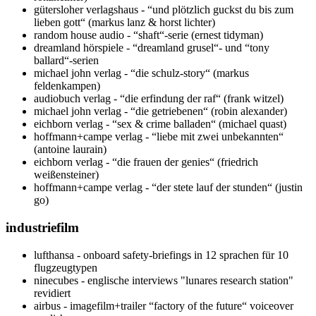
gütersloher verlagshaus - “und plötzlich guckst du bis zum
lieben gott“ (markus lanz & horst lichter)
random house audio - “shaft“-serie (ernest tidyman)
dreamland hörspiele - “dreamland grusel“- und “tony
ballard“-serien
michael john verlag - “die schulz-story“ (markus
feldenkampen)
audiobuch verlag - “die erfindung der raf“ (frank witzel)
michael john verlag - “die getriebenen“ (robin alexander)
eichborn verlag - “sex & crime balladen“ (michael quast)
hoffmann+campe verlag - “liebe mit zwei unbekannten“
(antoine laurain)
eichborn verlag - “die frauen der genies“ (friedrich
weißensteiner)
hoffmann+campe verlag - “der stete lauf der stunden“ (justin
go)
industriefilm
lufthansa - onboard safety-briefings in 12 sprachen für 10
flugzeugtypen
ninecubes - englische interviews "lunares research station"
revidiert
airbus - imagefilm+trailer “factory of the future“ voiceover