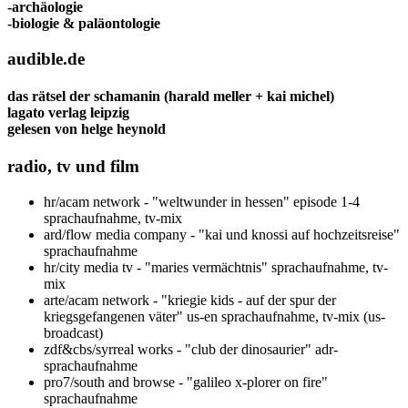
-archäologie
-biologie & paläontologie
audible.de
das rätsel der schamanin
(harald meller + kai michel)
lagato verlag leipzig
gelesen von
helge heynold
radio, tv und film
hr/acam network - "weltwunder in hessen" episode 1-4
sprachaufnahme, tv-mix
ard/flow media company - "kai und knossi auf hochzeitsreise"
sprachaufnahme
hr/city media tv - "maries vermächtnis" sprachaufnahme, tv-
mix
arte/acam network - "kriegie kids - auf der spur der
kriegsgefangenen väter" us-en sprachaufnahme, tv-mix (us-
broadcast)
zdf&cbs/syrreal works - "club der dinosaurier" adr-
sprachaufnahme
pro7/south and browse - "galileo x-plorer on fire"
sprachaufnahme