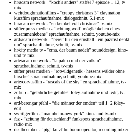
hr/acam network - "koch's anders" staffel 7 episode 1-12, tv-
mix
weirdoughmationfilms - "crappy christmas 3" claymation
kurzfilm sprachaufnahme, dialogschnitt, 5.1-mix
hr/acam network - "en bembel voll christmas" tv-mix
stifter press medien - "achtung wolf! möglichkeiten eines
zusammenlebens" sprachaufnahme, schnitt, youtube-mix
ard/acam network - "bereit für den ernstfall - ein pazifist denkt
um" sprachaufnahme, schnitt, tv-mix
hr/city media tv - "erna, der baum nadelt" sounddesign, kino-
und tv-mix
arte/acam network - "la palma und der vulkan"
sprachaufnahme, schnitt, tv-mix
stifter press medien - "rotwildgenetik - hessens wälder ohne
hirsche" sprachaufnahme, schnitt, youtube-mix
arte/corvusfilm - “rascals of the sky“ en sprachaufnahme, tv-
mix
zdf/u5 - “gefährliche gefühle“ foley-aufnahme und -edit, tv-
mix
ard/berengar pfahl - “die männer der emden“ teil 1+2 foley-
edit
swr/tigerfilm - “mannheim-new york“ kino- und tv-mix
faz - “zeitung für deutschland“ funkspots sprachaufnahme,
radio-mix
deathcember - "pig" kurzfilm boom operator, recording mixer