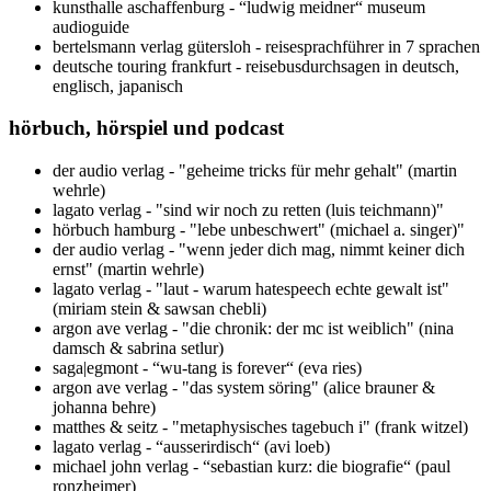
kunsthalle aschaffenburg - “ludwig meidner“ museum
audioguide
bertelsmann verlag gütersloh - reisesprachführer in 7 sprachen
deutsche touring frankfurt - reisebusdurchsagen in deutsch,
englisch, japanisch
hörbuch, hörspiel und podcast
der audio verlag - "geheime tricks für mehr gehalt" (martin
wehrle)
lagato verlag - "sind wir noch zu retten (luis teichmann)"
hörbuch hamburg - "lebe unbeschwert" (michael a. singer)"
der audio verlag - "wenn jeder dich mag, nimmt keiner dich
ernst" (martin wehrle)
lagato verlag - "laut - warum hatespeech echte gewalt ist"
(miriam stein & sawsan chebli)
argon ave verlag - "die chronik: der mc ist weiblich" (nina
damsch & sabrina setlur)
saga|egmont - “wu-tang is forever“ (eva ries)
argon ave verlag - "das system söring" (alice brauner &
johanna behre)
matthes & seitz - "metaphysisches tagebuch i" (frank witzel)
lagato verlag - “ausserirdisch“ (avi loeb)
michael john verlag - “sebastian kurz: die biografie“ (paul
ronzheimer)