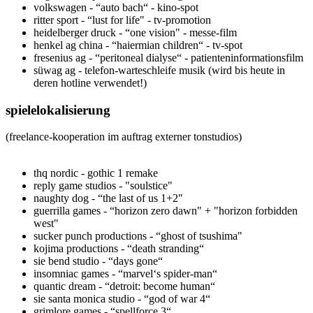
volkswagen - “auto bach“ - kino-spot
ritter sport - “lust for life" - tv-promotion
heidelberger druck - “one vision" - messe-film
henkel ag china - “haiermian children“ - tv-spot
fresenius ag - “peritoneal dialyse“ - patienteninformationsfilm
süwag ag - telefon-warteschleife musik (wird bis heute in
deren hotline verwendet!)
spielelokalisierung
(freelance-kooperation im auftrag externer tonstudios)
thq nordic - gothic 1 remake
reply game studios - "soulstice"
naughty dog - “the last of us 1+2"
guerrilla games - “horizon zero dawn" + "horizon forbidden
west"
sucker punch productions - “ghost of tsushima"
kojima productions - “death stranding“
sie bend studio - “days gone“
insomniac games - “marvel‘s spider-man“
quantic dream - “detroit: become human“
sie santa monica studio - “god of war 4“
grimlore games - “spellforce 3“