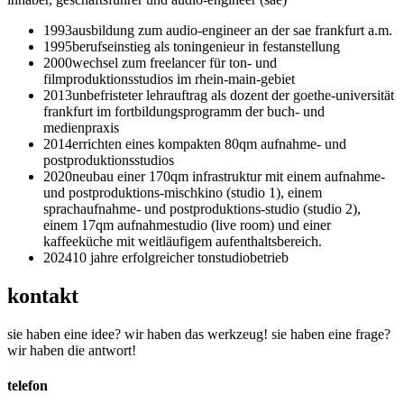
1993
ausbildung zum audio-engineer an der sae frankfurt a.m.
1995
berufseinstieg als toningenieur in festanstellung
2000
wechsel zum freelancer für ton- und
filmproduktionsstudios im rhein-main-gebiet
2013
unbefristeter lehrauftrag als dozent der goethe-universität
frankfurt im fortbildungsprogramm der buch- und
medienpraxis
2014
errichten eines kompakten 80qm aufnahme- und
postproduktionsstudios
2020
neubau einer 170qm infrastruktur mit einem aufnahme-
und postproduktions-mischkino (studio 1), einem
sprachaufnahme- und postproduktions-studio (studio 2),
einem 17qm aufnahmestudio (live room) und einer
kaffeeküche mit weitläufigem aufenthaltsbereich.
2024
10 jahre erfolgreicher tonstudiobetrieb
kontakt
sie haben eine idee? wir haben das werkzeug! sie haben eine frage?
wir haben die antwort!
telefon